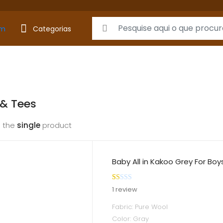
Search for:
Categorias
& Tees
 the
single
product
Baby All in Kakoo Grey For Boy
R
1
1
review
at
Fabric: Pure Wool
ed
Color: Gray
1.