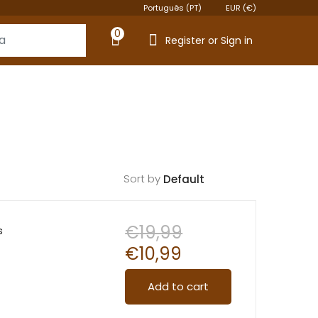
Português (PT)
EUR (€)
0
Register or Sign in
Sort by
€
19,99
s
€
10,99
Add to cart