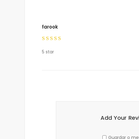
farook
Rated
5
5 star
out of 5
Add Your Rev
Guardar o meu