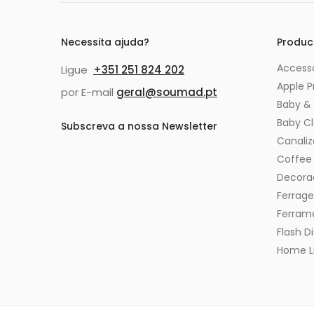
Necessita ajuda?
Produc
Accesso
Ligue
+351 251 824 202
Apple P
por E-mail
geral@soumad.pt
Baby & 
Baby C
Subscreva a nossa Newsletter
Canali
Coffee
Decora
Ferrag
Ferram
Flash Di
Home Li