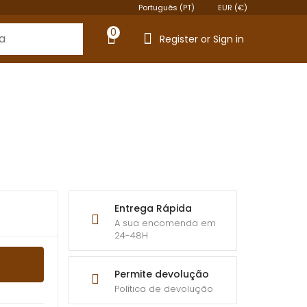
Português (PT)
EUR (€)
0
Register or Sign in
Entrega Rápida
A sua encomenda em
24-48H
Permite devolução
Política de devolução