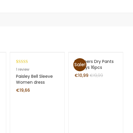
Pampers Dry Pants
Sale!
XL Boys 16pcs
Rated
1
1
review
3.00
€
10,99
€
19,99
Paisley Bell Sleeve
out of
Women dress
5 based
€
19,66
on
custom
er
rating