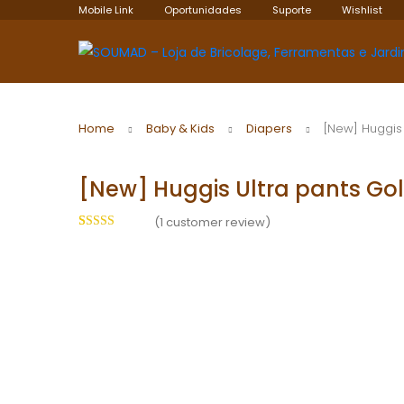
Mobile Link
Oportunidades
Suporte
Wishlist
Home
Baby & Kids
Diapers
[New] Huggis 
[New] Huggis Ultra pants Gold
(
1
customer review)
Rated
1
5.00
out of 5
based on
customer
rating