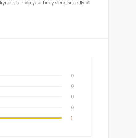
dryness to help your baby sleep soundly all
0
0
0
0
1