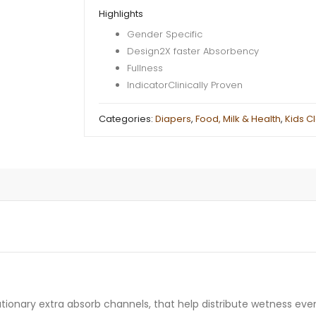
pants
Highlights
Gold
Gender Specific
Size
Design2X faster Absorbency
M
Fullness
6-
IndicatorClinically Proven
12kg
for
Categories:
Diapers
,
Food, Milk & Health
,
Kids C
girls
quantity
utionary extra absorb channels, that help distribute wetness eve