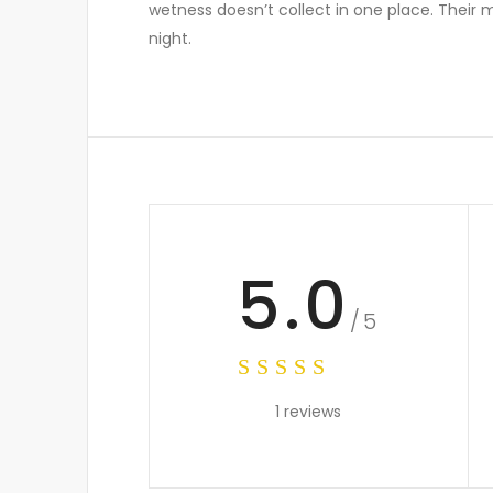
wetness doesn’t collect in one place. Their m
night.
5.0
/5
1 reviews