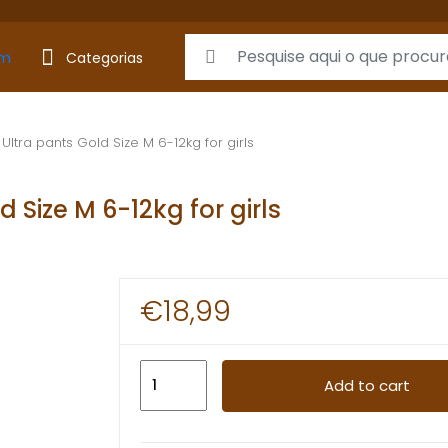
Search for:
Categorias
Ultra pants Gold Size M 6-12kg for girls
 Size M 6-12kg for girls
€
18,99
[New]
Add to cart
Huggis
Ultra