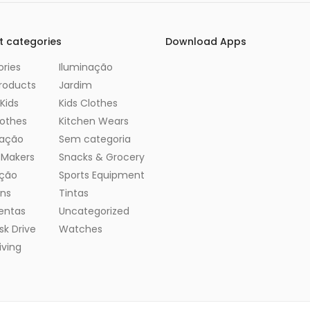
t categories
Download Apps
ries
Iluminação
roducts
Jardim
Kids
Kids Clothes
lothes
Kitchen Wears
zação
Sem categoria
 Makers
Snacks & Grocery
ção
Sports Equipment
ens
Tintas
entas
Uncategorized
sk Drive
Watches
ving