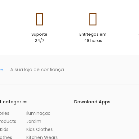
Suporte
Entrtegas em
24/7
48 horas
A sua loja de confiança
t categories
Download Apps
ries
Iluminação
roducts
Jardim
Kids
Kids Clothes
lothes
Kitchen Wears