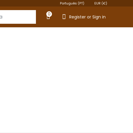
Português (PT)
EUR (€)
0
Register or Sign in