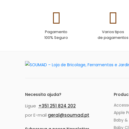
Pagamento
Varios tipos
100% Seguro
de pagamentos
Necessita ajuda?
Produc
Accesso
Ligue
+351 251 824 202
Apple P
por E-mail
geral@soumad.pt
Baby & 
Baby C
Subscreva a nossa Newsletter