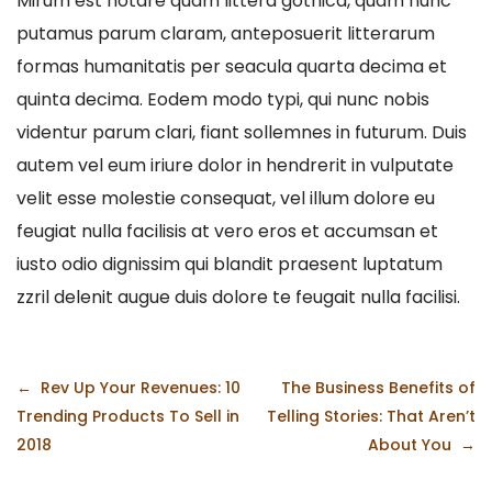
Mirum est notare quam littera gothica, quam nunc
putamus parum claram, anteposuerit litterarum
formas humanitatis per seacula quarta decima et
quinta decima. Eodem modo typi, qui nunc nobis
videntur parum clari, fiant sollemnes in futurum. Duis
autem vel eum iriure dolor in hendrerit in vulputate
velit esse molestie consequat, vel illum dolore eu
feugiat nulla facilisis at vero eros et accumsan et
iusto odio dignissim qui blandit praesent luptatum
zzril delenit augue duis dolore te feugait nulla facilisi.
Navegação
Rev Up Your Revenues: 10
The Business Benefits of
de
Trending Products To Sell in
Telling Stories: That Aren’t
artigos
2018
About You