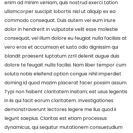
enim ad minim veniam, quis nostrud exerci tation
ullamcorper suscipit lobortis nisl ut aliquip ex ea
commodo consequat. Duis autem vel eum iriure
dolor in hendrerit in vulputate velit esse molestie
consequat, vel illum dolore eu feugiat nulla facilisis at
vero eros et accumsan et iusto odio dignissim qui
blandit praesent luptatum zzril delenit augue duis
dolore te feugait nulla facilisi. Nam liber tempor cum
soluta nobis eleifend option congue nihil imperdiet
doming id quod mazim placerat facer possim assum.
Typi non habent claritatem insitam; est usus legentis
in iis qui facit eorum claritatem. Investigationes
demonstraverunt lectores legere me lius quod ii
legunt saepius. Claritas est etiam processus
dynamicus, qui sequitur mutationem consuetudium