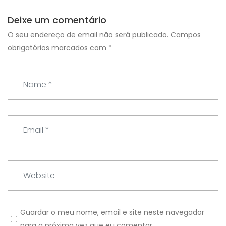
Deixe um comentário
O seu endereço de email não será publicado.
Campos
obrigatórios marcados com
*
N
a
m
e
E
*
m
a
i
W
l
e
*
b
s
Guardar o meu nome, email e site neste navegador
i
para a próxima vez que eu comentar.