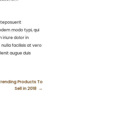
teposuerit
odem modo typi, qui
iriure dolor in
ulla facilisis at vero
lenit augue duis
Trending Products To
Sell in 2018