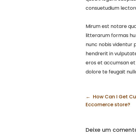
consuetudium lector
Mirum est notare qu
litterarum formas hu
nunc nobis videntur p
hendrerit in vulputate
eros et accumsan et i
dolore te feugait nulla 
Navegação
How Can I Get Cu
de
Eccomerce store?
artigos
Deixe um comentá