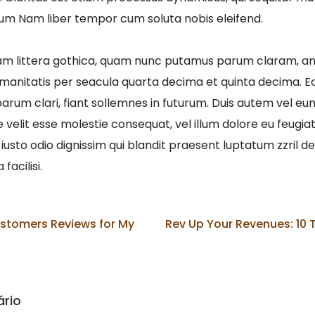
um Nam liber tempor cum soluta nobis eleifend.
am littera gothica, quam nunc putamus parum claram, an
manitatis per seacula quarta decima et quinta decima. E
arum clari, fiant sollemnes in futurum. Duis autem vel eum 
 velit esse molestie consequat, vel illum dolore eu feugiat n
usto odio dignissim qui blandit praesent luptatum zzril de
facilisi.
stomers Reviews for My
Rev Up Your Revenues: 10 
rio