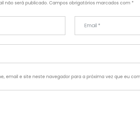
l não será publicado.
Campos obrigatórios marcados com
*
E
m
a
i
l
*
, email e site neste navegador para a próxima vez que eu com