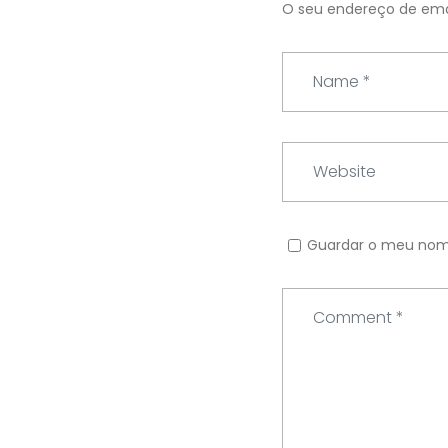
O seu endereço de emai
N
a
m
e
W
*
e
b
s
Guardar o meu nome
i
t
C
e
o
m
m
e
n