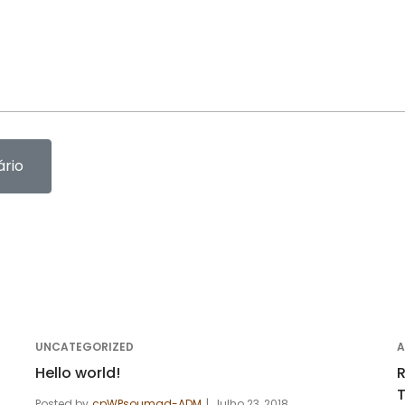
UNCATEGORIZED
A
Hello world!
R
T
Posted by
cpWPsoumad-ADM
Julho 23, 2018