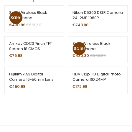
Sony Wireless Black
Nikon D5300 DSLR Camera
Sale!
Headphone
24-2MP 1080P
€
430,99
€
560,99
€
748,98
Amkov CDC3 7inch TFT
Sony Wireless Black
Sale!
Screen 18 CMOS
Headphone
€
76,98
€
430,30
€
560,60
Fujifilm x A3 Digital
HDV 312p HD Digital Photo
Camera 16-50mm Lens
Camera 16X24MP
€
450,98
€
172,98