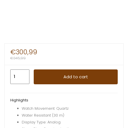
€
300,99
€
345,99
Daneil
Add to cart
Klein
Original
Woman
Highlights
Watch
Watch Movement: Quartz
Blue
Water Resistant (30 m)
quantity
Display Type: Analog